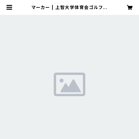
マーカー | 上智大学体育会ゴルフ部
OB・OG会