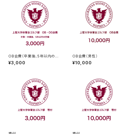
OB会費（卒業後、5年以内の皆
OB会費（男性）
様）
¥3,000
¥10,000
寄付
寄付